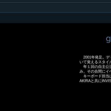
ゴスペルライヴ 2024 ファ
ゴ
イナル 無事終了！！
出演
g
2001年発足。デ
いて覚えるスタイ
年１回の自主公演
み、その合間にイ
キーボード担当はn
AK!RAと共にINVI