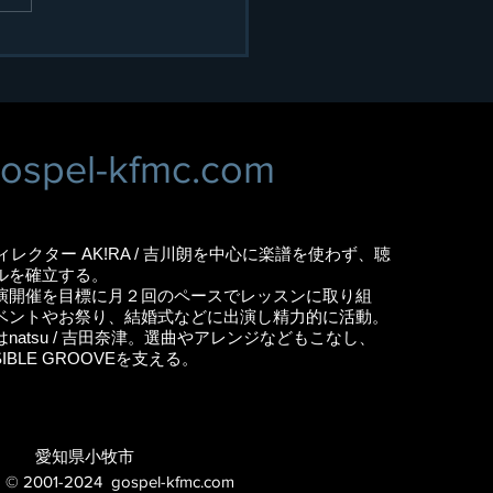
スペル 小牧市民まつり
！
ospel-kfmc.com
ィレクター AK!RA / 吉川朗を中心に楽譜を使わず、聴
ルを確立する。
開催を目標に月２回のペースでレッスンに取り組
ベントやお祭り、結婚式などに出演し精力的に活動。
atsu / 吉田奈津。選曲やアレンジなどもこなし、
SIBLE GROOVEを支える。
​愛知県小牧市
© 2001-2024
gospel-kfmc.com