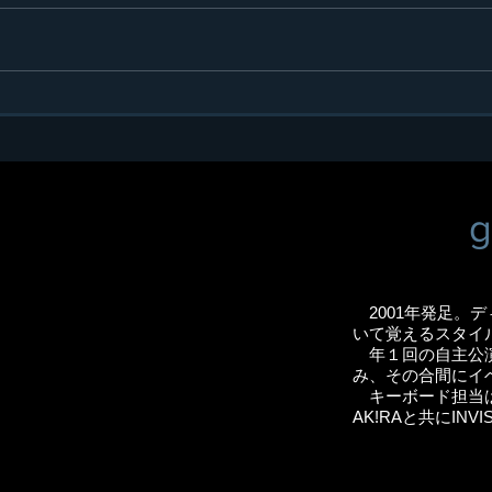
A H
ゴスペル 小牧市民まつり
出演！
g
2001年発足。デ
いて覚えるスタイ
年１回の自主公演
み、その合間にイ
キーボード担当はn
AK!RAと共にINVI