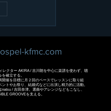
appy New Year
ospel-kfmc.com
ィレクター AK!RA / 吉川朗を中心に楽譜を使わず、聴
ルを確立する。
開催を目標に月２回のペースでレッスンに取り組
ベントやお祭り、結婚式などに出演し精力的に活動。
atsu / 吉田奈津。選曲やアレンジなどもこなし、
SIBLE GROOVEを支える。