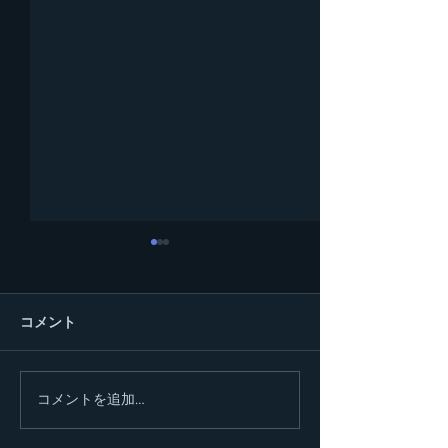
コメント
コメントを追加…
ゴスペルライヴ 2024 フ
ゴスペル 小牧
ァイナル 無事終了！！
り 出演！