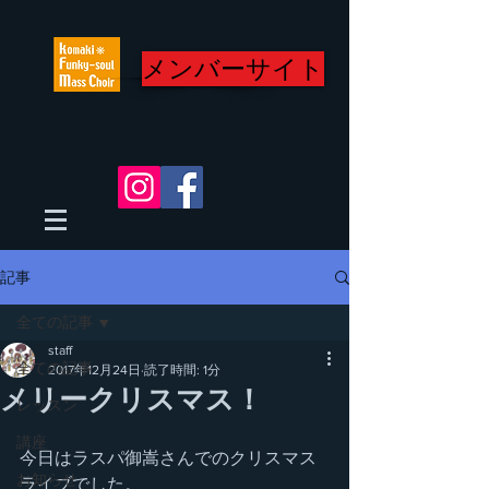
メンバーサイト
記事
全ての記事
staff
全ての記事
2017年12月24日
読了時間: 1分
メリークリスマス！
レッスン
講座
今日はラスパ御嵩さんでのクリスマス
お知らせ
ライブでした。