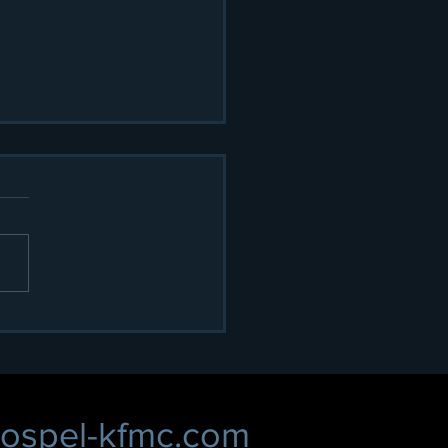
スペル 小牧市民まつり
！
ospel-kfmc.com