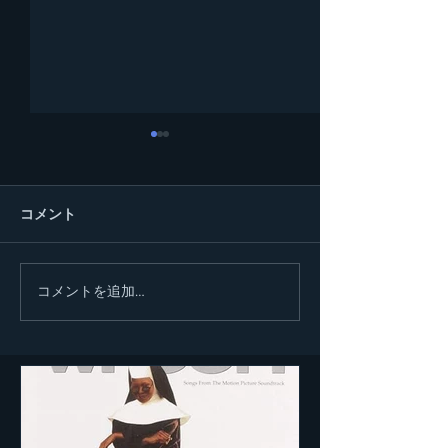
コメント
コメントを追加…
ゴスペルライヴ 2024 フ
ゴスペル 小牧
ァイナル 無事終了！！
り 出演！