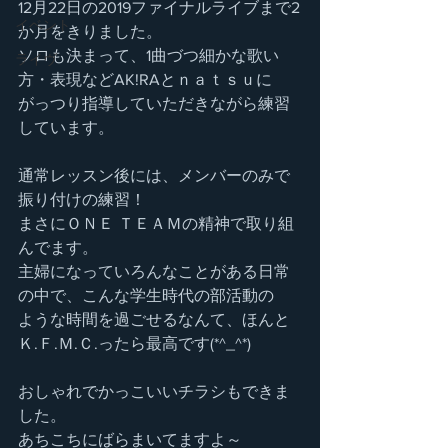
12月22日の2019ファイナルライブまで2
イベント
か月をきりました。
ソロも決まって、1曲づつ細かな歌い
ライヴ
方・表現などAK!RAとｎａｔｓｕに
がっつり指導していただきながら練習
しています。
通常レッスン後には、メンバーのみで
振り付けの練習！
まさにＯＮＥ ＴＥＡＭの精神で取り組
んでます。
主婦になっていろんなことがある日常
の中で、こんな学生時代の部活動の
ような時間を過ごせるなんて、ほんと
Ｋ.Ｆ.Ｍ.Ｃ.ったら最高です(*^_^*)
おしゃれでかっこいいチラシもできま
した。
あちこちにばらまいてますよ～