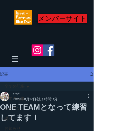
メンバーサイト
記事
全ての記事
staff
全ての記事
2019年11月12日
読了時間: 1分
ONE TEAMとなって練習
レッスン
してます！
講座
お知らせ