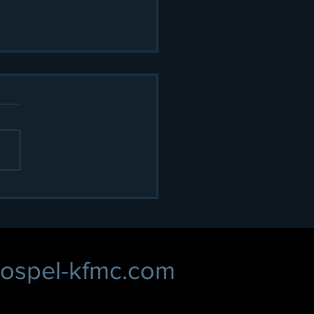
スペル 小牧市民まつり
！
ospel-kfmc.com